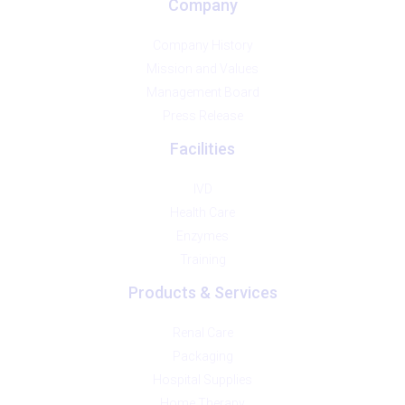
Company
Company History
Mission and Values
Management Board
Press Release
Facilities
IVD
Health Care
Enzymes
Training
Products & Services
Renal Care
Packaging
Hospital Supplies
Home Therapy