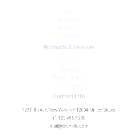
IVD
Health Care
Enzymes
Training
Products & Services
Renal Care
Packaging
Hospital Supplies
Home Therapy
Contact Info
123 Fifth Ave, New York, NY 12004. United States.
+1 123 456 78 90
mail@example.com